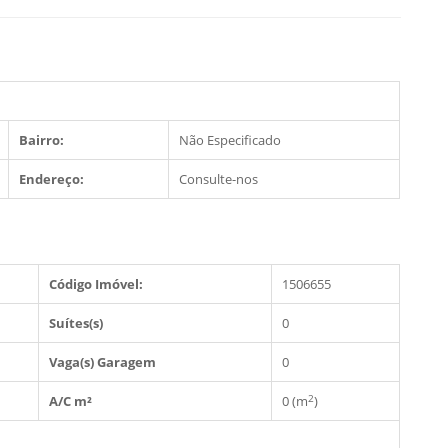
Bairro:
Não Especificado
Endereço:
Consulte-nos
Código Imóvel:
1506655
Suítes(s)
0
Vaga(s) Garagem
0
2
A/C m²
0 (m
)