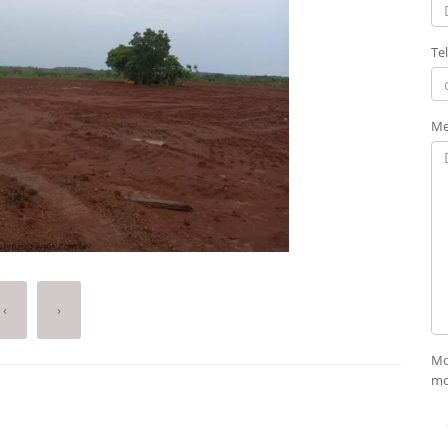
Te
Me
‹
›
Mo
mo