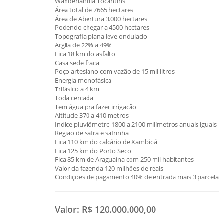
Wanderlândia Tocantins
Área total de 7665 hectares
Área de Abertura 3.000 hectares
Podendo chegar a 4500 hectares
Topografia plana leve ondulado
Argila de 22% a 49%
Fica 18 km do asfalto
Casa sede fraca
Poço artesiano com vazão de 15 mil litros
Energia monofásica
Trifásico a 4 km
Toda cercada
Tem água pra fazer irrigação
Altitude 370 a 410 metros
Indice pluviômetro 1800 a 2100 milímetros anuais iguais
Região de safra e safrinha
Fica 110 km do calcário de Xambioá
Fica 125 km do Porto Seco
Fica 85 km de Araguaína com 250 mil habitantes
Valor da fazenda 120 milhões de reais
Condições de pagamento 40% de entrada mais 3 parcelas
Valor:
R$ 120.000.000,00