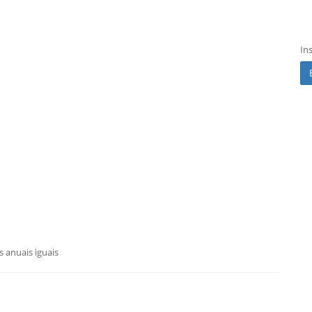
In
 anuais iguais