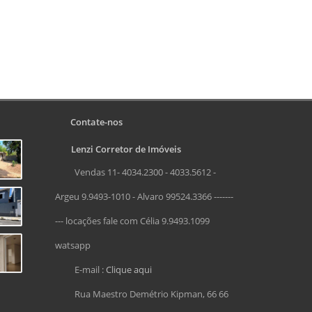
Contate-nos
Lenzi Corretor de Imóveis
Vendas 11- 4034.2300 - 4033.5612 -
Argeu 9.9493-1010 - Alvaro 99524.3366 -------
--- locações fale com Célia 9.9493.1099
watsapp
E-mail :
Clique aqui
Rua Maestro Demétrio Kipman, 66 66