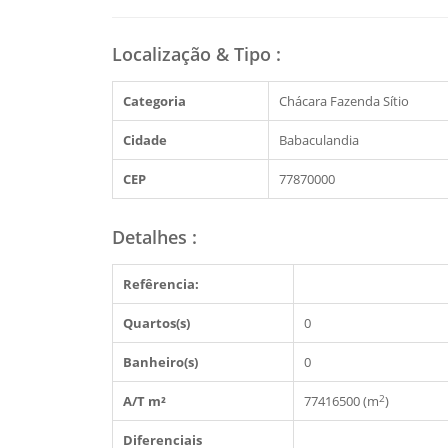
Localização & Tipo
:
Categoria
Chácara Fazenda Sítio
Cidade
Babaculandia
CEP
77870000
Detalhes
:
Refêrencia:
Quartos(s)
0
Banheiro(s)
0
2
A/T m²
77416500 (m
)
Diferenciais