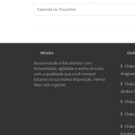
Fazenda no Tocantins
Missão
Outr
Nossa missão é lhe atender com
Cháca
honestidade, agilidade e acima de tudo
Araguai
com a qualidade que você merece!
Estamos à sua inteira disposição. Venha
Cháca
falar com a gente!
da Boa 
Cháca
Cháca
Cháca
Paulista