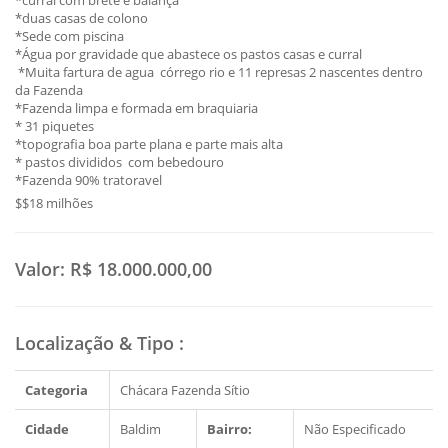
*curral com brete e balança
*duas casas de colono
*Sede com piscina
*Água por gravidade que abastece os pastos casas e curral
*Muita fartura de agua córrego rio e 11 represas 2 nascentes dentro
da Fazenda
*Fazenda limpa e formada em braquiaria
* 31 piquetes
*topografia boa parte plana e parte mais alta
* pastos divididos com bebedouro
*Fazenda 90% tratoravel
$$18 milhões
Valor:
R$ 18.000.000,00
Localização & Tipo
:
Categoria
Chácara Fazenda Sítio
Cidade
Baldim
Bairro:
Não Especificado