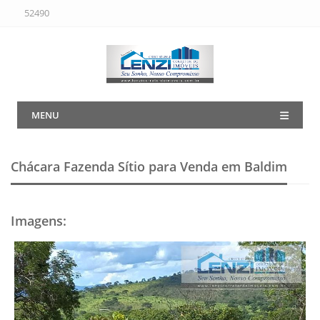
52490
MENU
Chácara Fazenda Sítio para Venda em Baldim
Imagens
: