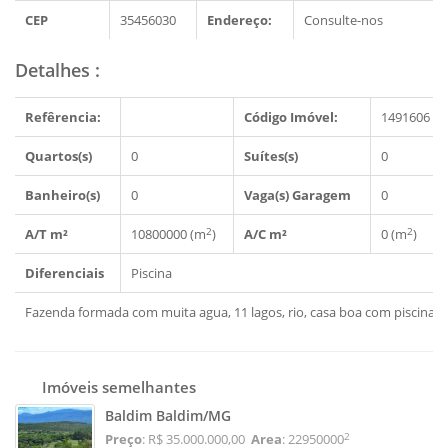
CEP
35456030
Endereço:
Consulte-nos
Detalhes
:
Refêrencia:
Código Imóvel:
1491606
Quartos(s)
0
Suítes(s)
0
Banheiro(s)
0
Vaga(s) Garagem
0
2
2
A/T m²
10800000 (m
)
A/C m²
0 (m
)
Diferenciais
Piscina
Fazenda formada com muita agua, 11 lagos, rio, casa boa com piscina
Imóveis semelhantes
Baldim Baldim/MG
2
Preço
: R$ 35.000.000,00
Area
: 22950000