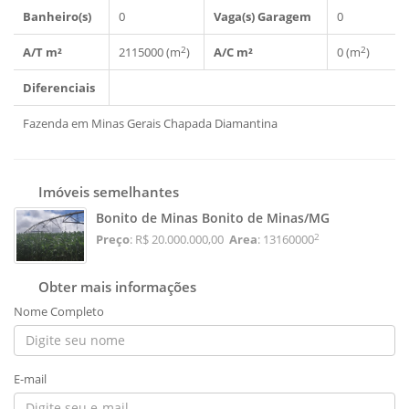
Banheiro(s)
0
Vaga(s) Garagem
0
2
2
A/T m²
2115000 (m
)
A/C m²
0 (m
)
Diferenciais
Fazenda em Minas Gerais Chapada Diamantina
Imóveis semelhantes
Bonito de Minas Bonito de Minas/MG
2
Preço
: R$ 20.000.000,00
Area
: 13160000
Obter mais informações
Nome Completo
E-mail