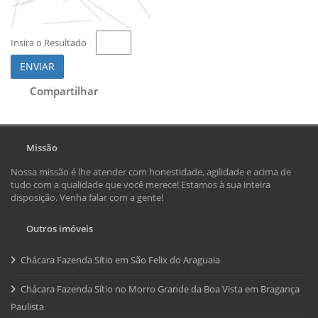
Insira o Resultado
ENVIAR
Compartilhar
Missão
Nossa missão é lhe atender com honestidade, agilidade e acima de
tudo com a qualidade que você merece! Estamos à sua inteira
disposição. Venha falar com a gente!
Outros imóveis
Chácara Fazenda Sítio em São Felix do Araguaia
Chácara Fazenda Sítio no Morro Grande da Boa Vista em Bragança
Paulista