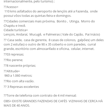
internacionalmente, pelo turismo) ;
??Acesso=
110 kms asfaltados do aeroporto de lençóis até a Fazenda, onde
possui vôos todas as quintas-feira e domingos.
??Cidades comerciais mais próxima, Bonito , Utinga, Morro do
Chapéu e Irecê.
Cidade turística=
Lençois, Andaraí, Mucugê, e Palmeiras ( Vale do Capão, Pai Inácio)
?? Casa sede, casa de gerente, 8 casas de colonos, galpões( um deles
com 2 estufas) o outro de 90 x 35 coberto e com paredes, curral
grande, escritório com almoxarifado e oficina, celular, internet.
??03 represas;
??Rio perene;
??8 nascente próprias;
??Altitude=
960 a 1.060 metros;
??Rio com alta vazão.
?? 3 Represas excelentes
??Torre de telefonia com contrato de 4 mil mensal;
OBS= EXISTE GRANDES FAZENDAS DE CAFÉS VIZINHAS DE CERCA HÀ
MAIS DE 40 ANOS.