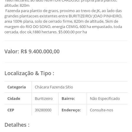
1880 hectares, ao lado NEWTON CARDOSO. propria para plantio,
altitude: 820m
Fazenda para plantio de graos, proximo ao trevo de JK, ao lado das
grandes plantacoes existentes entre BURITIZEIRO/ JOAO PINHEIRO,
area 100% plana, solo de cerrado firme, 820m de altitude, 5km de
margem do RIO DO SONO, energia CEMIG, 600 ha empastado, toda
cercada, doc ok,1880 hectares. $5.000.00 por ha
Valor:
R$ 9.400.000,00
Localização & Tipo
:
Categoria
Chácara Fazenda Sítio
Cidade
Buritizeiro
Bairro:
Não Especificado
CEP
39280000
Endereço:
Consulte-nos
Detalhes
: