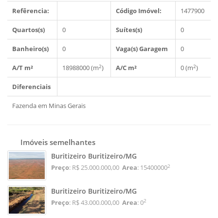
Refêrencia:
Código Imóvel:
1477900
Quartos(s)
0
Suítes(s)
0
Banheiro(s)
0
Vaga(s) Garagem
0
2
2
A/T m²
18988000 (m
)
A/C m²
0 (m
)
Diferenciais
Fazenda em Minas Gerais
Imóveis semelhantes
Buritizeiro Buritizeiro/MG
2
Preço
: R$ 25.000.000,00
Area
: 15400000
Buritizeiro Buritizeiro/MG
2
Preço
: R$ 43.000.000,00
Area
: 0