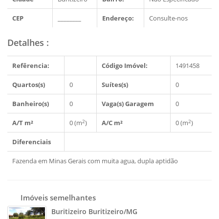
CEP
________
Endereço:
Consulte-nos
Detalhes
:
Refêrencia:
Código Imóvel:
1491458
Quartos(s)
0
Suítes(s)
0
Banheiro(s)
0
Vaga(s) Garagem
0
2
2
A/T m²
0 (m
)
A/C m²
0 (m
)
Diferenciais
Fazenda em Minas Gerais com muita agua, dupla aptidão
Imóveis semelhantes
Buritizeiro Buritizeiro/MG