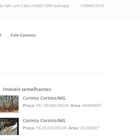
ções fale com Célia 9.9493.1099 watsapp
11994931010
l
Fale Conosco
Imóveis semelhantes
Corinto Corinto/MG
2
Preço
: R$ 130.000.000,00
Area
: 48480000
Corinto Corinto/MG
2
Preço
: R$ 20.000.000,00
Area
: 28200000