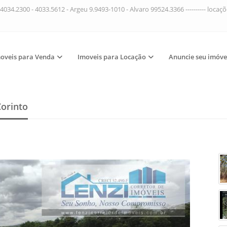
4034.2300 - 4033.5612 - Argeu 9.9493-1010 - Alvaro 99524.3366 ---------- loca
oveis para Venda
Imoveis para Locação
Anuncie seu imóve
Corinto