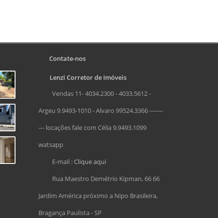
Contate-nos
Lenzi Corretor de Imóveis
Vendas 11- 4034.2300 - 4033.5612 -
Argeu 9.9493-1010 - Alvaro 99524.3366 -------
--- locações fale com Célia 9.9493.1099
watsapp
E-mail :
Clique aqui
Rua Maestro Demétrio Kipman, 66 66
Jardim América próximo a Nipo Brasileira,
Bragança Paulista - SP