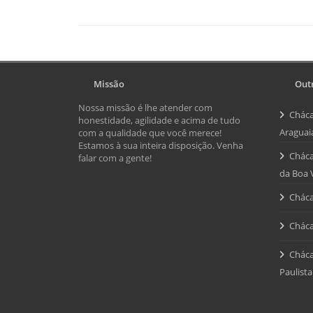
Missão
Outr
Nossa missão é lhe atender com
Cháca
honestidade, agilidade e acima de tudo
Araguai
com a qualidade que você merece!
Estamos à sua inteira disposição. Venha
Cháca
falar com a gente!
da Boa 
Cháca
Cháca
Cháca
Paulista