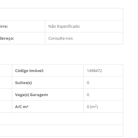
irro:
Não Especificado
dereço:
Consulte-nos
Código Imóvel:
1498472
Suítes(s)
0
Vaga(s) Garagem
0
2
A/C m²
0 (m
)