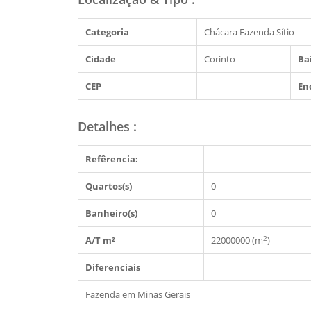
Categoria
Chácara Fazenda Sítio
Cidade
Corinto
Ba
CEP
En
Detalhes
:
Refêrencia:
Quartos(s)
0
Banheiro(s)
0
2
A/T m²
22000000 (m
)
Diferenciais
Fazenda em Minas Gerais