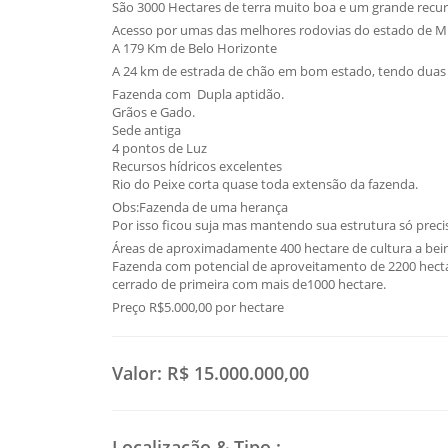
São 3000 Hectares de terra muito boa e um grande recur
Acesso por umas das melhores rodovias do estado de M
A 179 Km de Belo Horizonte
A 24 km de estrada de chão em bom estado, tendo duas
Fazenda com Dupla aptidão.
Grãos e Gado.
Sede antiga
4 pontos de Luz
Recursos hídricos excelentes
Rio do Peixe corta quase toda extensão da fazenda.
Obs:Fazenda de uma herança
Por isso ficou suja mas mantendo sua estrutura só preci
Áreas de aproximadamente 400 hectare de cultura a beira
Fazenda com potencial de aproveitamento de 2200 hecta
cerrado de primeira com mais de1000 hectare.
Preço R$5.000,00 por hectare
Valor:
R$ 15.000.000,00
Localização & Tipo
: