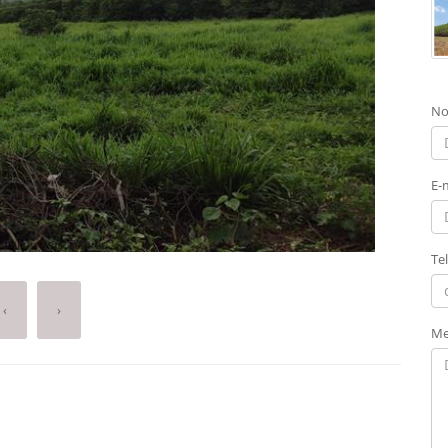
No
E-
Te
‹
›
Me