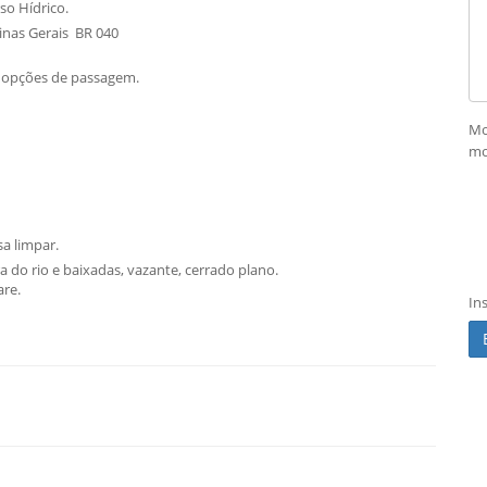
so Hídrico.
inas Gerais BR 040
 opções de passagem.
Mo
mo
sa limpar.
 do rio e baixadas, vazante, cerrado plano.
re.
In