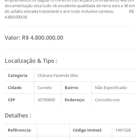
emprementos cx dagua 70 mil litros curral para confinamento 400 boi
documentação esta tudo ok excelente qualidade de terra esta a 36 km
do asfalto estrada transitável o ano todo inclusive carretas. R$
4.800.000,00
Valor:
R$ 4.800.000,00
Localização & Tipo
:
Categoria
Chácara Fazenda Sítio
Cidade
Curvelo
Bairro:
Não Especificado
CEP
35790000
Endereço:
Consulte-nos
Detalhes
:
Refêrencia:
Código Imóvel:
1491528