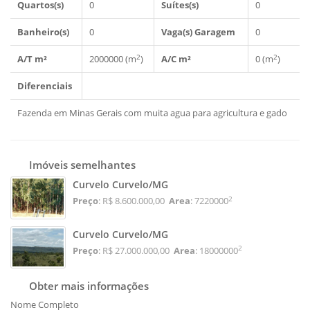
Quartos(s)
0
Suítes(s)
0
Banheiro(s)
0
Vaga(s) Garagem
0
2
2
A/T m²
2000000 (m
)
A/C m²
0 (m
)
Diferenciais
Fazenda em Minas Gerais com muita agua para agricultura e gado
Imóveis semelhantes
Curvelo Curvelo/MG
2
Preço
: R$ 8.600.000,00
Area
: 7220000
Curvelo Curvelo/MG
2
Preço
: R$ 27.000.000,00
Area
: 18000000
Obter mais informações
Nome Completo