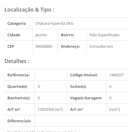
Localização & Tipo
:
Categoria
Chácara Fazenda Sítio
Cidade
Jacinto
Bairro:
Não Especificado
CEP
39930000
Endereço:
Consulte-nos
Detalhes
:
Refêrencia:
Código Imóvel:
1495357
Quartos(s)
0
Suítes(s)
0
Banheiro(s)
0
Vaga(s) Garagem
0
2
2
A/T m²
13503560 (m
)
A/C m²
0 (m
)
Diferenciais