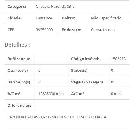
Categoria
Chácara Fazenda Sítio
Cidade
Lassance
Bairro:
Não Especificado
CEP
39250000
Endereço:
Consulte-nos
Detalhes
:
Refêrencia:
Código Imóvel:
1506213
Quartos(s)
0
Suítes(s)
0
Banheiro(s)
0
Vaga(s) Garagem
0
2
2
A/T m²
13635000 (m
)
A/C m²
0 (m
)
Diferenciais
FAZENDA EM LASSANCE-MG SILVICULTURA E PECUÁRIA