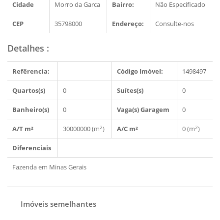
Cidade
Morro da Garca
Bairro:
Não Especificado
CEP
35798000
Endereço:
Consulte-nos
Detalhes
:
Refêrencia:
Código Imóvel:
1498497
Quartos(s)
0
Suítes(s)
0
Banheiro(s)
0
Vaga(s) Garagem
0
2
2
A/T m²
30000000 (m
)
A/C m²
0 (m
)
Diferenciais
Fazenda em Minas Gerais
Imóveis semelhantes