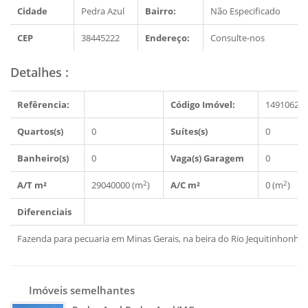
Cidade
Pedra Azul
Bairro:
Não Especificado
CEP
38445222
Endereço:
Consulte-nos
Detalhes
:
Refêrencia:
Código Imóvel:
1491062
Quartos(s)
0
Suítes(s)
0
Banheiro(s)
0
Vaga(s) Garagem
0
2
2
A/T m²
29040000 (m
)
A/C m²
0 (m
)
Diferenciais
Fazenda para pecuaria em Minas Gerais, na beira do Rio Jequitinhonha
Imóveis semelhantes