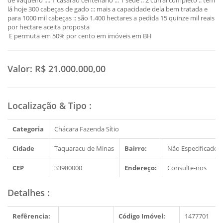
de vaqueiro :::: 1 casarão centenário ::: 1 sede .. 2 curral completo :: tem
lá hoje 300 cabeças de gado ::: mais a capacidade dela bem tratada e
para 1000 mil cabeças :: são 1.400 hectares a pedida 15 quinze mil reais
por hectare aceita proposta
E permuta em 50% por cento em imóveis em BH
Valor:
R$ 21.000.000,00
Localização & Tipo
:
Categoria
Chácara Fazenda Sítio
Cidade
Taquaracu de Minas
Bairro:
Não Especificado
CEP
33980000
Endereço:
Consulte-nos
Detalhes
:
Refêrencia:
Código Imóvel:
1477701