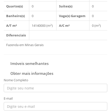
Quartos(s)
0
Suítes(s)
0
Banheiro(s)
0
Vaga(s) Garagem
0
2
2
A/T m²
14140000 (m
)
A/C m²
0 (m
)
Diferenciais
Fazenda em Minas Gerais
Imóveis semelhantes
Obter mais informações
Nome Completo
E-mail