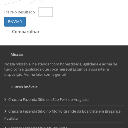
Insira o Resultado
ENVIAR
Compartilhar
Missão
Nossa missão é lhe atender com honestidade, agilidade e acima de
tudo com a qualidade que você merece! Estamos à sua inteira
disposição. Venha falar com a gente!
Outros imóveis
Chácara Fazenda Sítio em São Felix do Araguaia
Chácara Fazenda Sítio no Morro Grande da Boa Vista em Bragança
Paulista