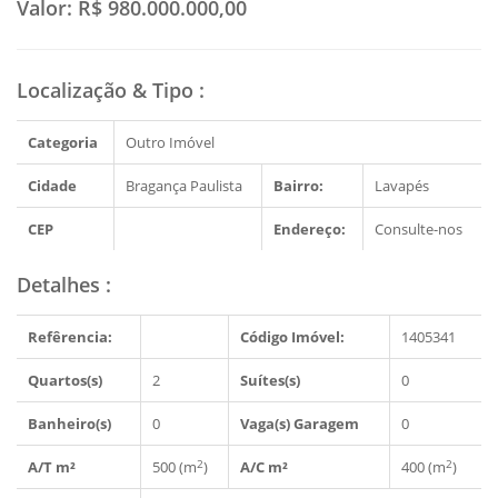
Valor:
R$ 980.000.000,00
Localização & Tipo
:
Categoria
Outro Imóvel
Cidade
Bragança Paulista
Bairro:
Lavapés
CEP
Endereço:
Consulte-nos
Detalhes
:
Refêrencia:
Código Imóvel:
1405341
Quartos(s)
2
Suítes(s)
0
Banheiro(s)
0
Vaga(s) Garagem
0
2
2
A/T m²
500 (m
)
A/C m²
400 (m
)