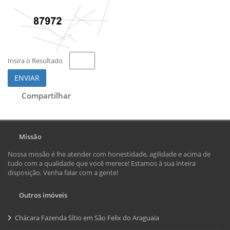
Insira o Resultado
ENVIAR
Compartilhar
Missão
Nossa missão é lhe atender com honestidade, agilidade e acima de
tudo com a qualidade que você merece! Estamos à sua inteira
disposição. Venha falar com a gente!
Outros imóveis
Chácara Fazenda Sítio em São Felix do Araguaia