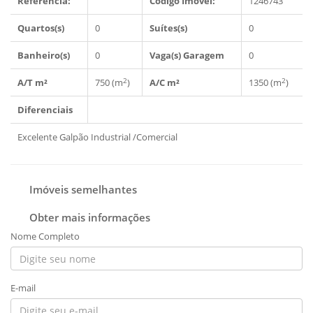
Refêrencia:
Código Imóvel:
1246743
Quartos(s)
0
Suítes(s)
0
Banheiro(s)
0
Vaga(s) Garagem
0
2
2
A/T m²
750 (m
)
A/C m²
1350 (m
)
Diferenciais
Excelente Galpão Industrial /Comercial
Imóveis semelhantes
Obter mais informações
Nome Completo
E-mail