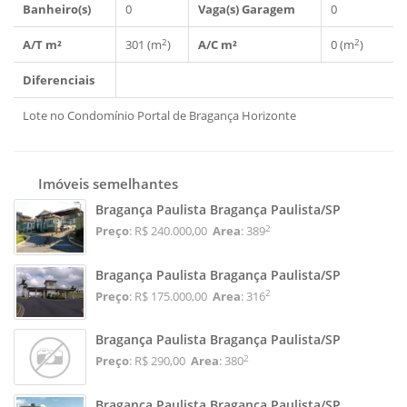
Banheiro(s)
0
Vaga(s) Garagem
0
2
2
A/T m²
301 (m
)
A/C m²
0 (m
)
Diferenciais
Lote no Condomínio Portal de Bragança Horizonte
Imóveis semelhantes
Bragança Paulista Bragança Paulista/SP
2
Preço
: R$ 240.000,00
Area
: 389
Bragança Paulista Bragança Paulista/SP
2
Preço
: R$ 175.000,00
Area
: 316
Bragança Paulista Bragança Paulista/SP
2
Preço
: R$ 290,00
Area
: 380
Bragança Paulista Bragança Paulista/SP