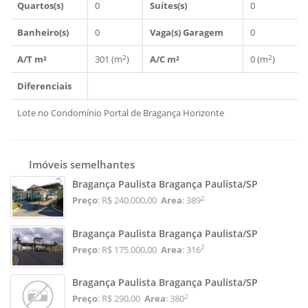
Quartos(s)
0
Suítes(s)
0
Banheiro(s)
0
Vaga(s) Garagem
0
2
2
A/T m²
301 (m
)
A/C m²
0 (m
)
Diferenciais
Lote no Condomínio Portal de Bragança Horizonte
Imóveis semelhantes
Bragança Paulista Bragança Paulista/SP
2
Preço
: R$ 240.000,00
Area
: 389
Bragança Paulista Bragança Paulista/SP
2
Preço
: R$ 175.000,00
Area
: 316
Bragança Paulista Bragança Paulista/SP
2
Preço
: R$ 290,00
Area
: 380