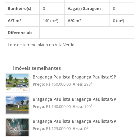
Banheiro(s)
0
Vaga(s) Garagem
0
2
2
A/T m²
140 (m
)
A/C m²
0 (m
)
Diferenciais
Lote de terreno plano no Villa Verde
Imóveis semelhantes
Bragança Paulista Bragança Paulista/SP
2
Preço
: R$ 160.000,00
Area
: 298
Bragança Paulista Bragança Paulista/SP
2
Preço
: R$ 140.000,00
Area
: 140
Bragança Paulista Bragança Paulista/SP
2
Preço
: R$ 129.000,00
Area
: 0