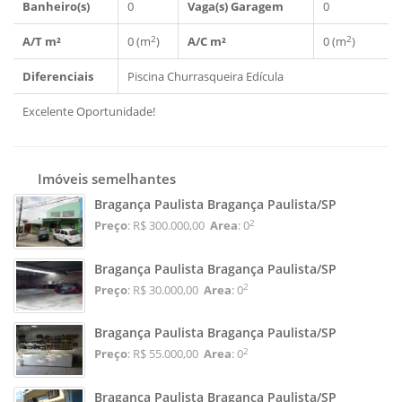
Banheiro(s)
0
Vaga(s) Garagem
0
2
2
A/T m²
0 (m
)
A/C m²
0 (m
)
Diferenciais
Piscina
Churrasqueira
Edícula
Excelente Oportunidade!
Imóveis semelhantes
Bragança Paulista Bragança Paulista/SP
2
Preço
: R$ 300.000,00
Area
: 0
Bragança Paulista Bragança Paulista/SP
2
Preço
: R$ 30.000,00
Area
: 0
Bragança Paulista Bragança Paulista/SP
2
Preço
: R$ 55.000,00
Area
: 0
Bragança Paulista Bragança Paulista/SP