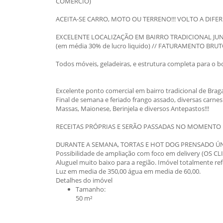
COMERCIO)
ACEITA-SE CARRO, MOTO OU TERRENO!!! VOLTO A DIFE
EXCELENTE LOCALIZAÇÃO EM BAIRRO TRADICIONAL JUNT
(em média 30% de lucro liquido) // FATURAMENTO BRU
Todos móveis, geladeiras, e estrutura completa para o 
Excelente ponto comercial em bairro tradicional de Brag
Final de semana e feriado frango assado, diversas carnes
Massas, Maionese, Berinjela e diversos Antepastos!!!
RECEITAS PRÓPRIAS E SERÃO PASSADAS NO MOMENTO D
DURANTE A SEMANA, TORTAS E HOT DOG PRENSADO ÚN
Possibilidade de ampliação com foco em delivery (OS 
Aluguel muito baixo para a região. Imóvel totalmente ref
Luz em media de 350,00 água em media de 60,00.
Detalhes do imóvel
Tamanho:
50 m²