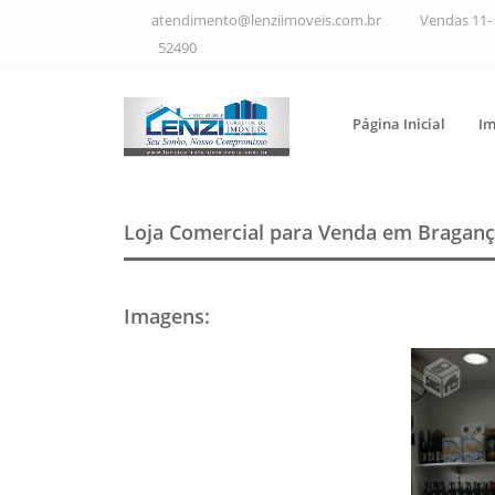
atendimento@lenziimoveis.com.br
Vendas 11- 
52490
Página Inicial
Im
Loja Comercial para Venda em Braganç
Imagens
: