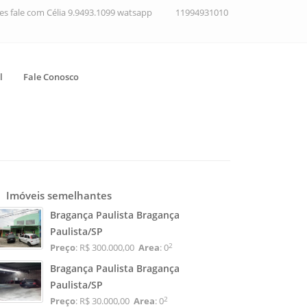
ções fale com Célia 9.9493.1099 watsapp
11994931010
l
Fale Conosco
Imóveis semelhantes
Bragança Paulista Bragança
Paulista/SP
2
Preço
: R$ 300.000,00
Area
: 0
Bragança Paulista Bragança
Paulista/SP
2
Preço
: R$ 30.000,00
Area
: 0