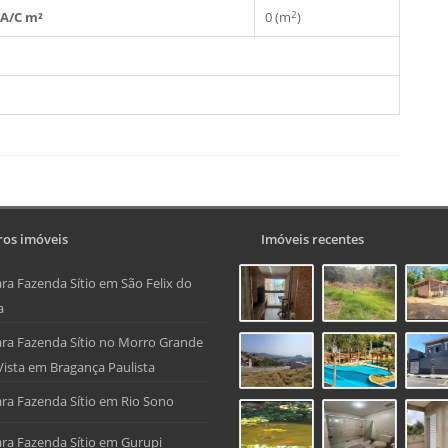
2
A/C m²
0 (m
)
os imóveis
Imóveis recentes
ra Fazenda Sítio em São Felix do
a
ra Fazenda Sítio no Morro Grande
Vista em Bragança Paulista
ra Fazenda Sítio em Rio Sono
ra Fazenda Sítio em Gurupi