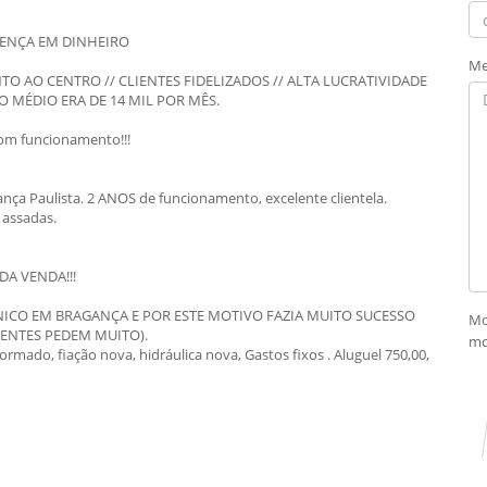
RENÇA EM DINHEIRO
Me
O AO CENTRO // CLIENTES FIDELIZADOS // ALTA LUCRATIVIDADE
TO MÉDIO ERA DE 14 MIL POR MÊS.
bom funcionamento!!!
ança Paulista. 2 ANOS de funcionamento, excelente clientela.
 assadas.
A VENDA!!!
ICO EM BRAGANÇA E POR ESTE MOTIVO FAZIA MUITO SUCESSO
Mo
CLIENTES PEDEM MUITO).
mo
ormado, fiação nova, hidráulica nova, Gastos fixos . Aluguel 750,00,