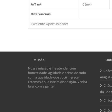
2
A/T m²
0 (m
)
Diferenciais
Excelente Oportunidade!
Missão
Outr
Nossa missão é lhe atender com
Cháca
honestidade, agilidade e acima de tudo
Araguai
com a qualidade que você merece!
Estamos à sua inteira disposição. Venha
Cháca
falar com a gente!
da Boa 
Cháca
Cháca