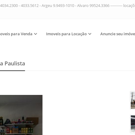
4034.2300 - 4033.5612 - Argeu 9.9493-1010 - Alvaro 99524.3366 ---------- loca
oveis para Venda
Imoveis para Locação
Anuncie seu imóve
a Paulista