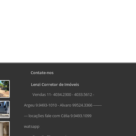
Contate-nos
Lenzi Corretor de Imóveis
Vendas 11- 4034.2300 - 4033.5612 -
Argeu 9.9493-1010 - Alvaro 99524.3366 -------
--- locações fale com Célia 9.9493.1099
watsapp