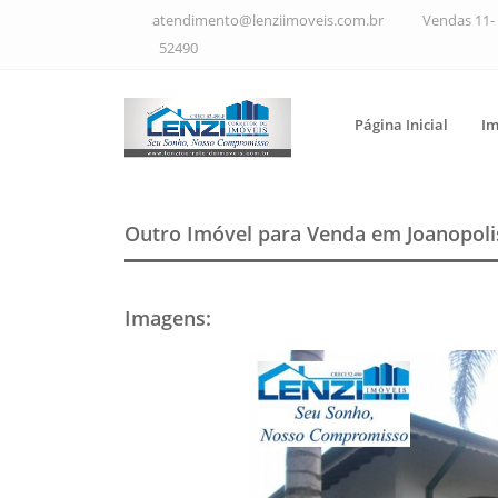
atendimento@lenziimoveis.com.br
Vendas 11- 
52490
Página Inicial
Im
Outro Imóvel para Venda em Joanopoli
Imagens
: