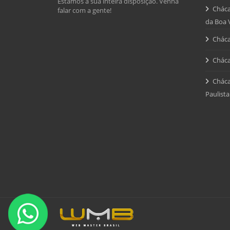
Estamos à sua inteira disposição. Venha
Cháca
falar com a gente!
da Boa 
Cháca
Cháca
Cháca
Paulista