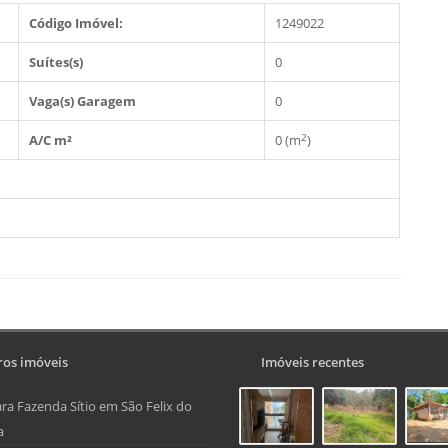
Código Imóvel:
1249022
Suítes(s)
0
Vaga(s) Garagem
0
2
A/C m²
0 (m
)
os imóveis
Imóveis recentes
ra Fazenda Sítio em São Felix do
a