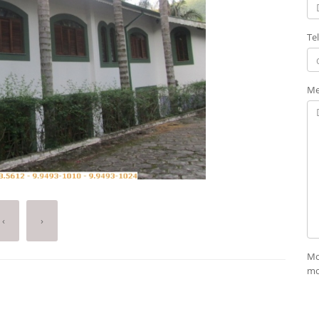
Te
Me
‹
›
Mo
mo