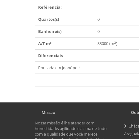
Refêrencia:
Quartos(s)
0
Banheiro(s)
0
2
A/T m²
33000 (m
)
Diferenciais
Pousada em Joanópolis
Missão
Outr
Nossa missão é lhe atender com
Cháca
honestidade, agilidade e acima de tudo
Araguai
com a qualidade que você merece!