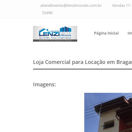
atendimento@lenziimoveis.com.br
Vendas 11- 
52490
Página Inicial
Im
Loja Comercial para Locação em Braga
Imagens
: