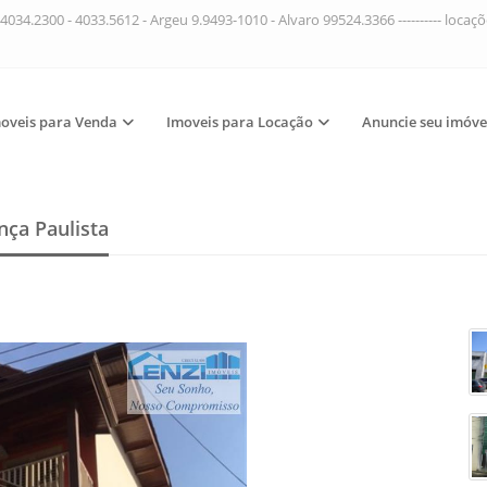
4034.2300 - 4033.5612 - Argeu 9.9493-1010 - Alvaro 99524.3366 ---------- loca
oveis para Venda
Imoveis para Locação
Anuncie seu imóve
nça Paulista