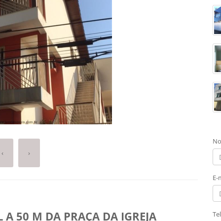
No
‹
›
E-
 A 50 M DA PRAÇA DA IGREJA
Te