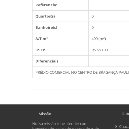
Refêrencia:
Quartos(s)
0
Banheiro(s)
0
2
A/T m²
400 (m
)
IPTU:
R$ 550,00
Diferenciais
PRÉDIO COMERCIAL NO CENTRO DE BRAGANÇA PAULIS
Missão
Outr
Nossa missão é lhe atender com
Cháca
honestidade, agilidade e acima de tudo