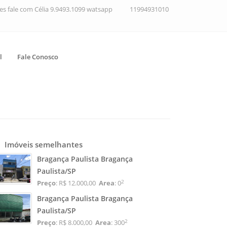
ções fale com Célia 9.9493.1099 watsapp
11994931010
l
Fale Conosco
Imóveis semelhantes
Bragança Paulista Bragança
Paulista/SP
2
Preço
: R$ 12.000,00
Area
: 0
Bragança Paulista Bragança
Paulista/SP
2
Preço
: R$ 8.000,00
Area
: 300