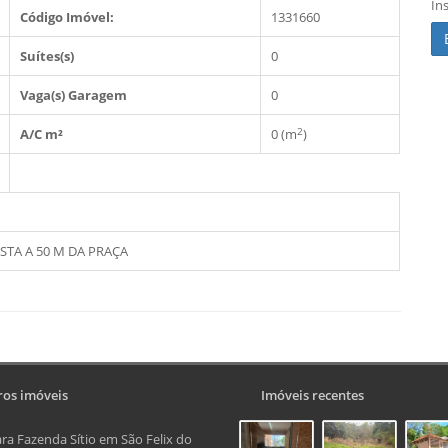
In
Código Imóvel:
1331660
Suítes(s)
0
Vaga(s) Garagem
0
2
A/C m²
0 (m
)
TA A 50 M DA PRAÇA
os imóveis
Imóveis recentes
ra Fazenda Sítio em São Felix do