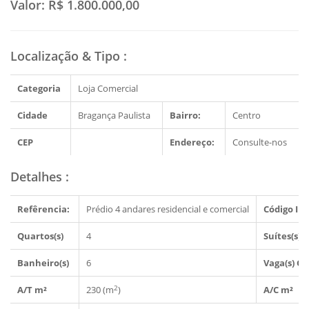
Valor:
R$ 1.800.000,00
Localização & Tipo
:
Categoria
Loja Comercial
Cidade
Bragança Paulista
Bairro:
Centro
CEP
Endereço:
Consulte-nos
Detalhes
:
Refêrencia:
Prédio 4 andares residencial e comercial
Código Im
Quartos(s)
4
Suítes(s)
Banheiro(s)
6
Vaga(s) G
2
A/T m²
230 (m
)
A/C m²