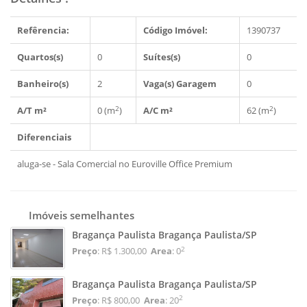
Refêrencia:
Código Imóvel:
1390737
Quartos(s)
0
Suítes(s)
0
Banheiro(s)
2
Vaga(s) Garagem
0
2
2
A/T m²
0 (m
)
A/C m²
62 (m
)
Diferenciais
aluga-se - Sala Comercial no Euroville Office Premium
Imóveis semelhantes
Bragança Paulista Bragança Paulista/SP
2
Preço
: R$ 1.300,00
Area
: 0
Bragança Paulista Bragança Paulista/SP
2
Preço
: R$ 800,00
Area
: 20