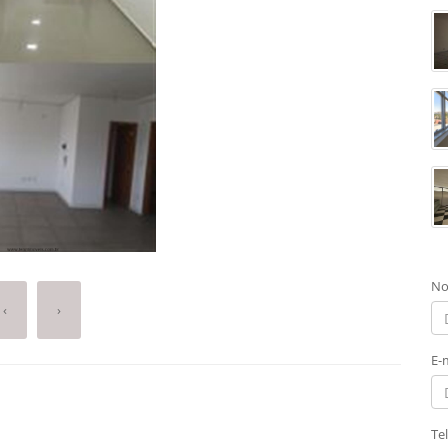
No
‹
›
E-
Te