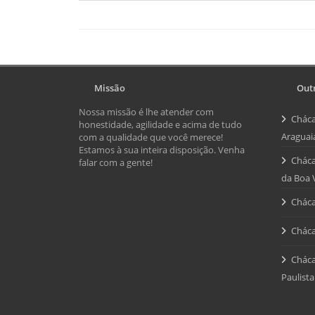
Missão
Outr
Nossa missão é lhe atender com
Cháca
honestidade, agilidade e acima de tudo
Araguai
com a qualidade que você merece!
Estamos à sua inteira disposição. Venha
Cháca
falar com a gente!
da Boa 
Cháca
Cháca
Cháca
Paulista