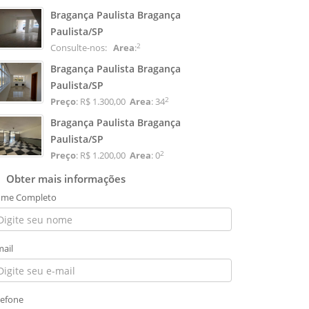
Bragança Paulista Bragança
Paulista/SP
2
Consulte-nos:
Area
:
Bragança Paulista Bragança
Paulista/SP
2
Preço
: R$ 1.300,00
Area
: 34
Bragança Paulista Bragança
Paulista/SP
2
Preço
: R$ 1.200,00
Area
: 0
Obter mais informações
me Completo
mail
lefone