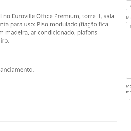
 no Euroville Office Premium, torre II, sala
Me
ta para uso: Piso modulado (fiação fica
 madeira, ar condicionado, plafons
iro.
inanciamento.
Mo
mo