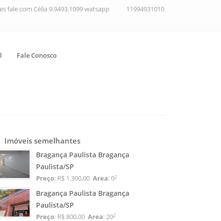
ções fale com Célia 9.9493.1099 watsapp
11994931010
l
Fale Conosco
Imóveis semelhantes
Bragança Paulista Bragança
Paulista/SP
2
Preço
: R$ 1.300,00
Area
: 0
Bragança Paulista Bragança
Paulista/SP
2
Preço
: R$ 800,00
Area
: 20