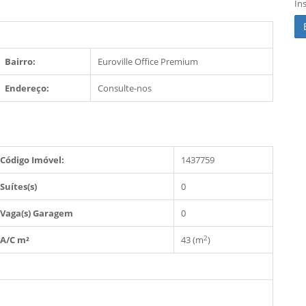
In
Bairro:
Euroville Office Premium
Endereço:
Consulte-nos
Código Imóvel:
1437759
Suítes(s)
0
Vaga(s) Garagem
0
2
A/C m²
43 (m
)