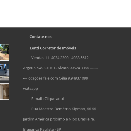
Contate-nos
Lenzi Corretor de Imóveis
Vendas 11- 4034.2300 - 4033.5612 -
Argeu 9.9493-1010 - Alvaro 99524.3366 -------
--- locações fale com Célia 9.9493.1099
watsapp
E-mail :
Clique aqui
Rua Maestro Demétrio Kipman, 66 66
Jardim América próximo a Nipo Brasileira,
Bragança Paulista - SP