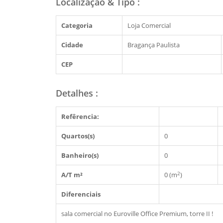
Localização & Tipo
:
Categoria
Loja Comercial
Cidade
Bragança Paulista
CEP
Detalhes
:
Refêrencia:
Quartos(s)
0
Banheiro(s)
0
2
A/T m²
0 (m
)
Diferenciais
sala comercial no Euroville Office Premium, torre II !