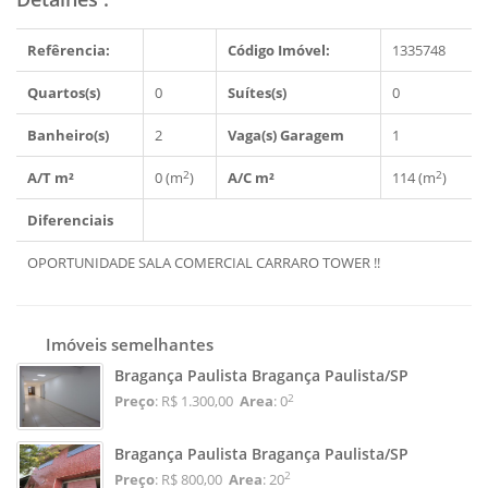
Refêrencia:
Código Imóvel:
1335748
Quartos(s)
0
Suítes(s)
0
Banheiro(s)
2
Vaga(s) Garagem
1
2
2
A/T m²
0 (m
)
A/C m²
114 (m
)
Diferenciais
OPORTUNIDADE SALA COMERCIAL CARRARO TOWER !!
Imóveis semelhantes
Bragança Paulista Bragança Paulista/SP
2
Preço
: R$ 1.300,00
Area
: 0
Bragança Paulista Bragança Paulista/SP
2
Preço
: R$ 800,00
Area
: 20