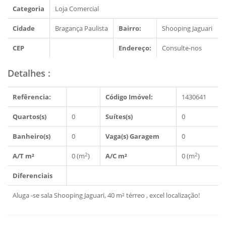
Categoria
Loja Comercial
Cidade
Bragança Paulista
Bairro:
Shooping Jaguari
CEP
Endereço:
Consulte-nos
Detalhes
:
Refêrencia:
Código Imóvel:
1430641
Quartos(s)
0
Suítes(s)
0
Banheiro(s)
0
Vaga(s) Garagem
0
2
2
A/T m²
0 (m
)
A/C m²
0 (m
)
Diferenciais
Aluga -se sala Shooping Jaguari, 40 m² térreo , excel localização!