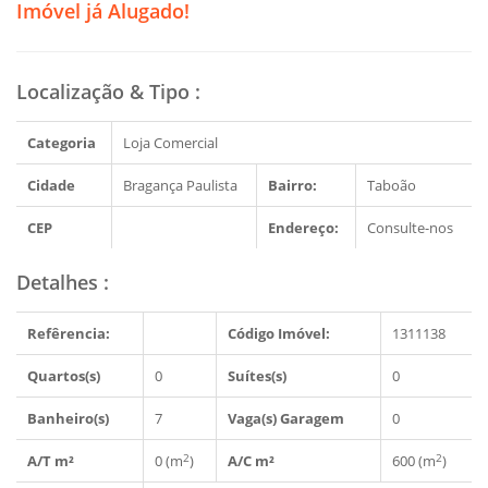
Imóvel já Alugado!
Localização & Tipo
:
Categoria
Loja Comercial
Cidade
Bragança Paulista
Bairro:
Taboão
CEP
Endereço:
Consulte-nos
Detalhes
:
Refêrencia:
Código Imóvel:
1311138
Quartos(s)
0
Suítes(s)
0
Banheiro(s)
7
Vaga(s) Garagem
0
2
2
A/T m²
0 (m
)
A/C m²
600 (m
)