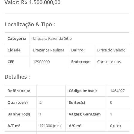
Valor:
R$ 1.500.000,00
Localização & Tipo
:
Categoria
Chácara Fazenda Sítio
Cidade
Bragança Paulista
Bairro:
Biriça do Valado
CEP
12900000
Endereço:
Consulte-nos
Detalhes
:
Refêrencia:
Código Imóvel:
1464927
Quartos(s)
2
Suítes(s)
0
Banheiro(s)
1
Vaga(s) Garagem
1
2
2
A/T m²
121000 (m
)
A/C m²
0 (m
)