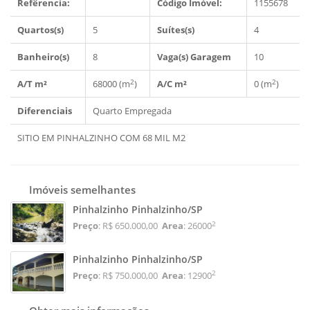
Refêrencia:
Código Imóvel:
1155678
Quartos(s)
5
Suítes(s)
4
Banheiro(s)
8
Vaga(s) Garagem
10
2
2
A/T m²
68000 (m
)
A/C m²
0 (m
)
Diferenciais
Quarto Empregada
SITIO EM PINHALZINHO COM 68 MIL M2
Imóveis semelhantes
Pinhalzinho Pinhalzinho/SP
2
Preço
: R$ 650.000,00
Area
: 26000
Pinhalzinho Pinhalzinho/SP
2
Preço
: R$ 750.000,00
Area
: 12900