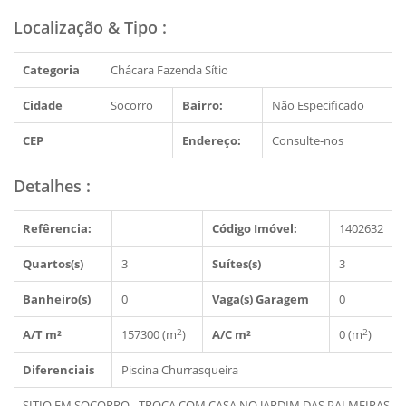
Localização & Tipo
:
Categoria
Chácara Fazenda Sítio
Cidade
Socorro
Bairro:
Não Especificado
CEP
Endereço:
Consulte-nos
Detalhes
:
Refêrencia:
Código Imóvel:
1402632
Quartos(s)
3
Suítes(s)
3
Banheiro(s)
0
Vaga(s) Garagem
0
2
2
A/T m²
157300 (m
)
A/C m²
0 (m
)
Diferenciais
Piscina
Churrasqueira
SITIO EM SOCORRO - TROCA COM CASA NO JARDIM DAS PALMEIRAS