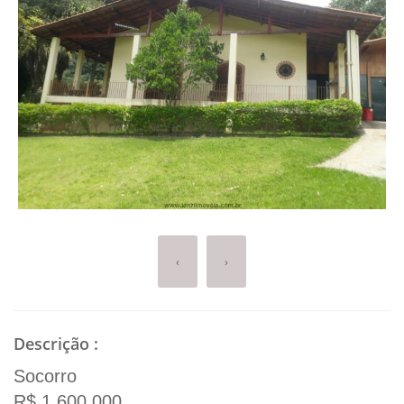
‹
›
Descrição
:
Socorro
R$ 1.600.000