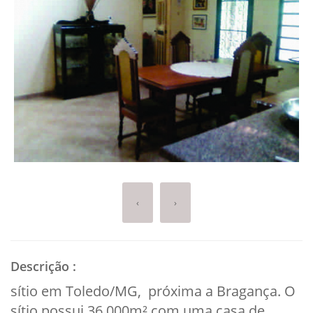
‹
›
Descrição
:
sítio em Toledo/MG, próxima a Bragança. O
sítio possui 36.000m² com uma casa de