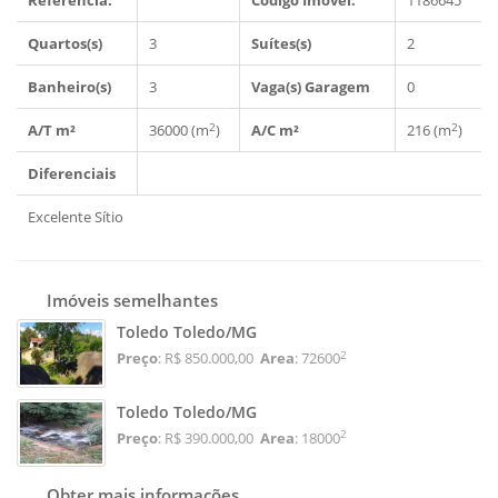
Refêrencia:
Código Imóvel:
1186645
Quartos(s)
3
Suítes(s)
2
Banheiro(s)
3
Vaga(s) Garagem
0
2
2
A/T m²
36000 (m
)
A/C m²
216 (m
)
Diferenciais
Excelente Sítio
Imóveis semelhantes
Toledo Toledo/MG
2
Preço
: R$ 850.000,00
Area
: 72600
Toledo Toledo/MG
2
Preço
: R$ 390.000,00
Area
: 18000
Obter mais informações