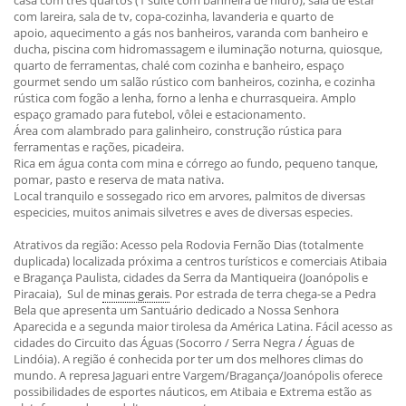
casa com três quartos (1 suíte com banheira de hidro), sala de estar
com lareira, sala de tv, copa-cozinha, lavanderia e quarto de
apoio, aquecimento a gás nos banheiros, varanda com banheiro e
ducha, piscina com hidromassagem e iluminação noturna, quiosque,
quarto de ferramentas, chalé com cozinha e banheiro, espaço
gourmet sendo um salão rústico com banheiros, cozinha, e cozinha
rústica com fogão a lenha, forno a lenha e churrasqueira. Amplo
espaço gramado para futebol, vôlei e estacionamento.
Área com alambrado para galinheiro, construção rústica para
ferramentas e rações, picadeira.
Rica em água conta com mina e córrego ao fundo, pequeno tanque,
pomar, pasto e reserva de mata nativa.
Local tranquilo e sossegado rico em arvores, palmitos de diversas
especicies, muitos animais silvetres e aves de diversas especies.
Atrativos da região: Acesso pela Rodovia Fernão Dias (totalmente
duplicada) localizada próxima a centros turísticos e comerciais Atibaia
e Bragança Paulista, cidades da Serra da Mantiqueira (Joanópolis e
Piracaia), Sul de
minas gerais
. Por estrada de terra chega-se a Pedra
Bela que apresenta um Santuário dedicado a Nossa Senhora
Aparecida e a segunda maior tirolesa da América Latina. Fácil acesso as
cidades do Circuito das Águas (Socorro / Serra Negra / Águas de
Lindóia). A região é conhecida por ter um dos melhores climas do
mundo. A represa Jaguari entre Vargem/Bragança/Joanópolis oferece
possibilidades de esportes náuticos, em Atibaia e Extrema estão as