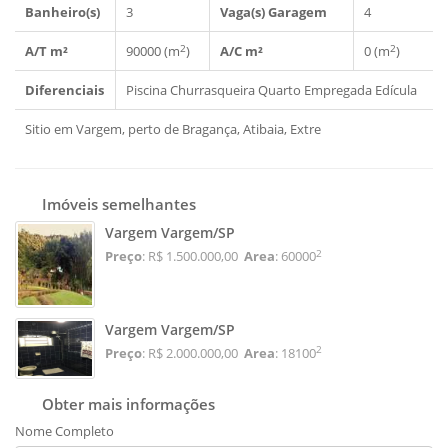
Banheiro(s)
3
Vaga(s) Garagem
4
2
2
A/T m²
90000 (m
)
A/C m²
0 (m
)
Diferenciais
Piscina
Churrasqueira
Quarto Empregada
Edícula
Sitio em Vargem, perto de Bragança, Atibaia, Extre
Imóveis semelhantes
Vargem Vargem/SP
2
Preço
: R$ 1.500.000,00
Area
: 60000
Vargem Vargem/SP
2
Preço
: R$ 2.000.000,00
Area
: 18100
Obter mais informações
Nome Completo