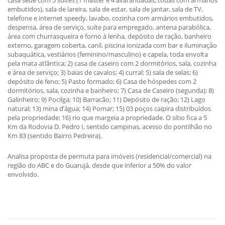
casa sede com 5 suítes (1 master e 4 avarandadas, todas com armários
embutidos), sala de lareira, sala de estar, sala de jantar, sala de TV,
telefone e internet speedy, lavabo, cozinha com armários embutidos,
despensa, área de serviço, suíte para empregado, antena parabólica,
área com churrasqueira e forno à lenha, depósito de ração, banheiro
externo, garagem coberta, canil, piscina ionizada com bar e iluminação
subaquática, vestiários (feminino/masculino) e capela, toda envolta
pela mata atlântica; 2) casa de caseiro com 2 dormitórios, sala, cozinha
e área de serviço; 3) baias de cavalos; 4) curral; 5) sala de selas; 6)
depósito de feno; 5) Pasto formado; 6) Casa de hóspedes com 2
dormitórios, sala, cozinha e banheiro; 7) Casa de Caseiro (segunda); 8)
Galinheiro; 9) Pocilga; 10) Barracão; 11) Depósito de ração; 12) Lago
natural; 13) mina d’água; 14) Pomar; 15) 03 poços caipira distribuídos
pela propriedade; 16) rio que margeia a propriedade. O sítio fica a 5
Km da Rodovia D. Pedro I, sentido campinas, acesso do pontilhão no
Km 83 (sentido Bairro Pedreira).
Analisa proposta de permuta para imóveis (residencial/comercial) na
região do ABC e do Guarujá, desde que inferior a 50% do valor
envolvido.