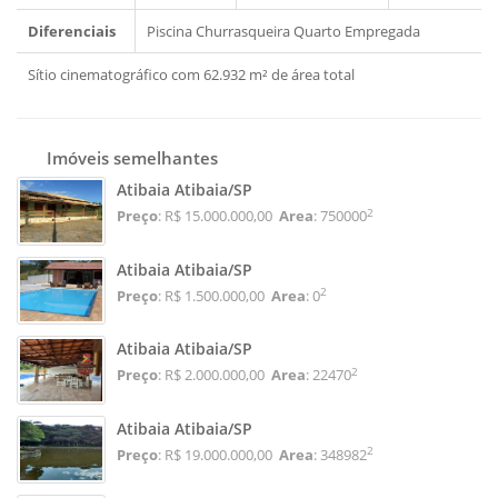
Diferenciais
Piscina
Churrasqueira
Quarto Empregada
Sítio cinematográfico com 62.932 m² de área total
Imóveis semelhantes
Atibaia Atibaia/SP
2
Preço
: R$ 15.000.000,00
Area
: 750000
Atibaia Atibaia/SP
2
Preço
: R$ 1.500.000,00
Area
: 0
Atibaia Atibaia/SP
2
Preço
: R$ 2.000.000,00
Area
: 22470
Atibaia Atibaia/SP
2
Preço
: R$ 19.000.000,00
Area
: 348982