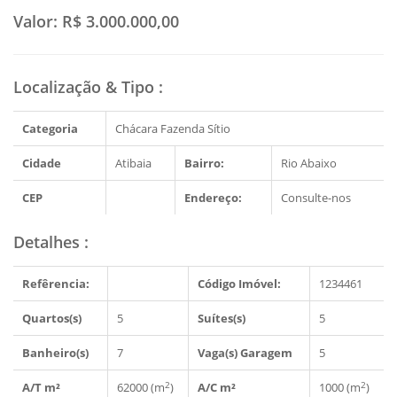
Valor:
R$ 3.000.000,00
Localização & Tipo
:
Categoria
Chácara Fazenda Sítio
Cidade
Atibaia
Bairro:
Rio Abaixo
CEP
Endereço:
Consulte-nos
Detalhes
:
Refêrencia:
Código Imóvel:
1234461
Quartos(s)
5
Suítes(s)
5
Banheiro(s)
7
Vaga(s) Garagem
5
2
2
A/T m²
62000 (m
)
A/C m²
1000 (m
)