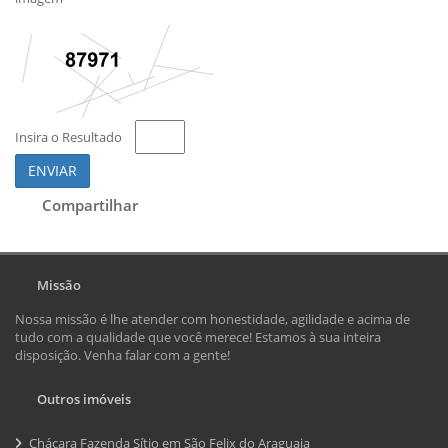
Insira o Resultado
ENVIAR
Compartilhar
Missão
Nossa missão é lhe atender com honestidade, agilidade e acima de
tudo com a qualidade que você merece! Estamos à sua inteira
disposição. Venha falar com a gente!
Outros imóveis
Chácara Fazenda Sítio em São Felix do Araguaia