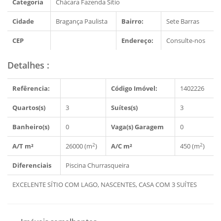
Categoria
Chácara Fazenda Sítio
Cidade
Bragança Paulista
Bairro:
Sete Barras
CEP
Endereço:
Consulte-nos
Detalhes
:
Refêrencia:
Código Imóvel:
1402226
Quartos(s)
3
Suítes(s)
3
Banheiro(s)
0
Vaga(s) Garagem
0
2
2
A/T m²
26000 (m
)
A/C m²
450 (m
)
Diferenciais
Piscina
Churrasqueira
EXCELENTE SÍTIO COM LAGO, NASCENTES, CASA COM 3 SUÍTES