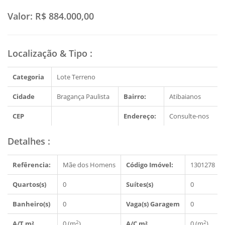
Valor:
R$ 884.000,00
Localização & Tipo
:
Categoria
Lote Terreno
Cidade
Bragança Paulista
Bairro:
Atibaianos
CEP
Endereço:
Consulte-nos
Detalhes
:
Refêrencia:
Mãe dos Homens
Código Imóvel:
1301278
Quartos(s)
0
Suítes(s)
0
Banheiro(s)
0
Vaga(s) Garagem
0
2
2
A/T m²
0 (m
)
A/C m²
0 (m
)