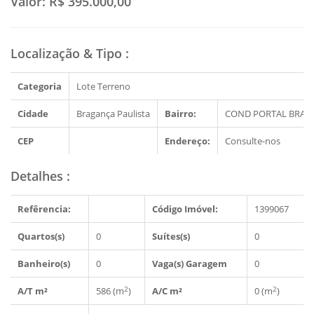
Valor:
R$ 395.000,00
Localização & Tipo
:
Categoria
Lote Terreno
Cidade
Bragança Paulista
Bairro:
COND PORTAL BRAG
CEP
Endereço:
Consulte-nos
Detalhes
:
Refêrencia:
Código Imóvel:
1399067
Quartos(s)
0
Suítes(s)
0
Banheiro(s)
0
Vaga(s) Garagem
0
2
2
A/T m²
586 (m
)
A/C m²
0 (m
)