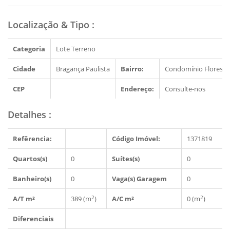
Localização & Tipo
:
Categoria
Lote Terreno
Cidade
Bragança Paulista
Bairro:
Condomínio Floresta 
CEP
Endereço:
Consulte-nos
Detalhes
:
Refêrencia:
Código Imóvel:
1371819
Quartos(s)
0
Suítes(s)
0
Banheiro(s)
0
Vaga(s) Garagem
0
2
2
A/T m²
389 (m
)
A/C m²
0 (m
)
Diferenciais