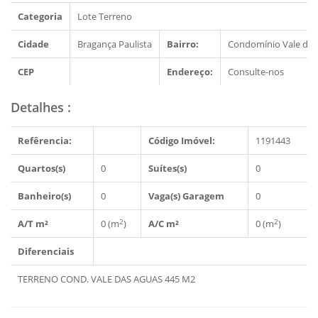
Categoria
Lote Terreno
Cidade
Bragança Paulista
Bairro:
Condomínio Vale das
CEP
Endereço:
Consulte-nos
Detalhes
:
Refêrencia:
Código Imóvel:
1191443
Quartos(s)
0
Suítes(s)
0
Banheiro(s)
0
Vaga(s) Garagem
0
2
2
A/T m²
0 (m
)
A/C m²
0 (m
)
Diferenciais
TERRENO COND. VALE DAS AGUAS 445 M2