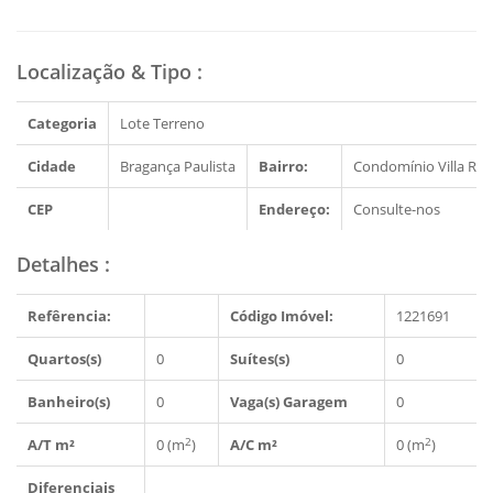
Localização & Tipo
:
Categoria
Lote Terreno
Cidade
Bragança Paulista
Bairro:
Condomínio Villa Rea
CEP
Endereço:
Consulte-nos
Detalhes
:
Refêrencia:
Código Imóvel:
1221691
Quartos(s)
0
Suítes(s)
0
Banheiro(s)
0
Vaga(s) Garagem
0
2
2
A/T m²
0 (m
)
A/C m²
0 (m
)
Diferenciais