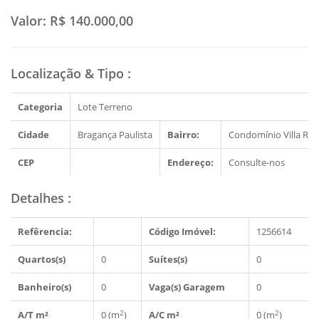
Valor:
R$ 140.000,00
Localização & Tipo
:
Categoria
Lote Terreno
Cidade
Bragança Paulista
Bairro:
Condomínio Villa Rea
CEP
Endereço:
Consulte-nos
Detalhes
:
Refêrencia:
Código Imóvel:
1256614
Quartos(s)
0
Suítes(s)
0
Banheiro(s)
0
Vaga(s) Garagem
0
2
2
A/T m²
0 (m
)
A/C m²
0 (m
)