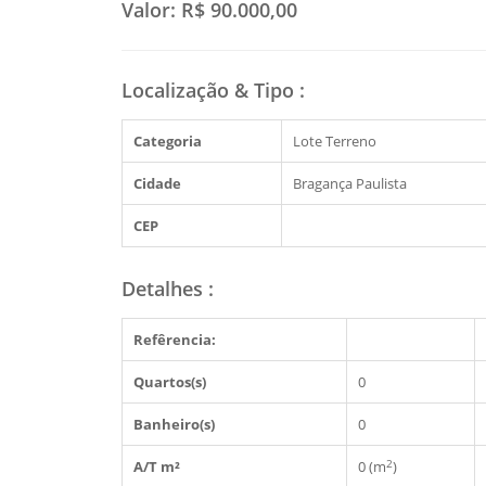
Valor:
R$ 90.000,00
Localização & Tipo
:
Categoria
Lote Terreno
Cidade
Bragança Paulista
CEP
Detalhes
:
Refêrencia:
Quartos(s)
0
Banheiro(s)
0
2
A/T m²
0 (m
)