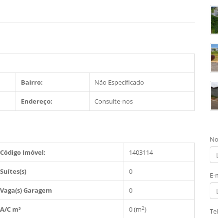
Bairro:
Não Especificado
Endereço:
Consulte-nos
No
Código Imóvel:
1403114
Suítes(s)
0
E-
Vaga(s) Garagem
0
2
A/C m²
0 (m
)
Te