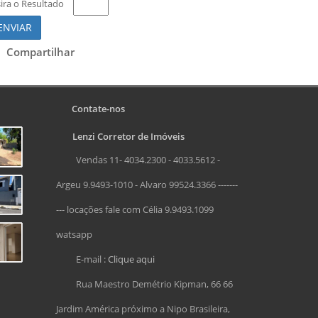
sira o Resultado
ENVIAR
Compartilhar
Contate-nos
Lenzi Corretor de Imóveis
Vendas 11- 4034.2300 - 4033.5612 -
Argeu 9.9493-1010 - Alvaro 99524.3366 -------
--- locações fale com Célia 9.9493.1099
watsapp
E-mail :
Clique aqui
Rua Maestro Demétrio Kipman, 66 66
Jardim América próximo a Nipo Brasileira,