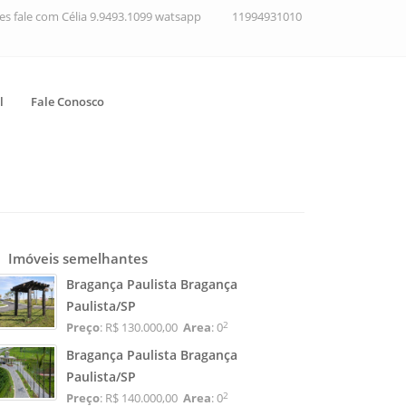
ções fale com Célia 9.9493.1099 watsapp
11994931010
l
Fale Conosco
Imóveis semelhantes
Bragança Paulista Bragança
Paulista/SP
2
Preço
: R$ 130.000,00
Area
: 0
Bragança Paulista Bragança
Paulista/SP
2
Preço
: R$ 140.000,00
Area
: 0