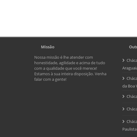
Missão
Outr
Nossa missão é lhe atender com
Cháca
honestidade, agilidade e acima de tudo
Araguai
com a qualidade que você merece!
Estamos à sua inteira disposição. Venha
Cháca
falar com a gente!
da Boa 
Cháca
Cháca
Cháca
Paulista