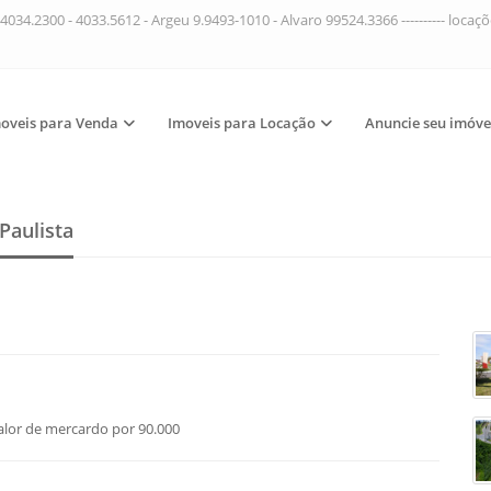
4034.2300 - 4033.5612 - Argeu 9.9493-1010 - Alvaro 99524.3366 ---------- loca
oveis para Venda
Imoveis para Locação
Anuncie seu imóve
Paulista
alor de mercardo por 90.000