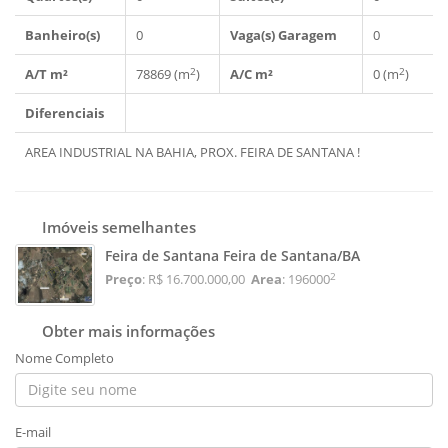
Banheiro(s)
0
Vaga(s) Garagem
0
2
2
A/T m²
78869 (m
)
A/C m²
0 (m
)
Diferenciais
AREA INDUSTRIAL NA BAHIA, PROX. FEIRA DE SANTANA !
Imóveis semelhantes
Feira de Santana Feira de Santana/BA
2
Preço
: R$ 16.700.000,00
Area
: 196000
Obter mais informações
Nome Completo
E-mail