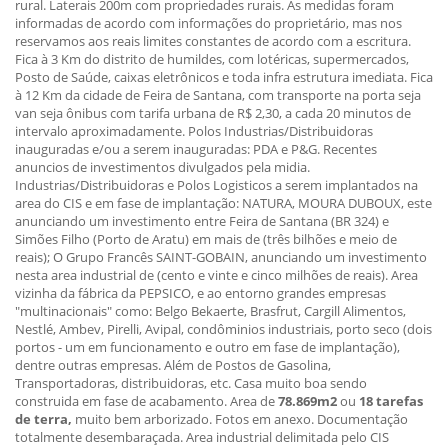
rural. Laterais 200m com propriedades rurais. As medidas foram
informadas de acordo com informações do proprietário, mas nos
reservamos aos reais limites constantes de acordo com a escritura.
Fica à 3 Km do distrito de humildes, com lotéricas, supermercados,
Posto de Saúde, caixas eletrônicos e toda infra estrutura imediata. Fica
à 12 Km da cidade de Feira de Santana, com transporte na porta seja
van seja ônibus com tarifa urbana de R$ 2,30, a cada 20 minutos de
intervalo aproximadamente. Polos Industrias/Distribuidoras
inauguradas e/ou a serem inauguradas: PDA e P&G. Recentes
anuncios de investimentos divulgados pela midia.
Industrias/Distribuidoras e Polos Logisticos a serem implantados na
area do CIS e em fase de implantação: NATURA, MOURA DUBOUX, este
anunciando um investimento entre Feira de Santana (BR 324) e
Simões Filho (Porto de Aratu) em mais de (três bilhões e meio de
reais); O Grupo Francês SAINT-GOBAIN, anunciando um investimento
nesta area industrial de (cento e vinte e cinco milhões de reais). Area
vizinha da fábrica da PEPSICO, e ao entorno grandes empresas
"multinacionais" como: Belgo Bekaerte, Brasfrut, Cargill Alimentos,
Nestlé, Ambev, Pirelli, Avipal, condôminios industriais, porto seco (dois
portos - um em funcionamento e outro em fase de implantação),
dentre outras empresas. Além de Postos de Gasolina,
Transportadoras, distribuidoras, etc. Casa muito boa sendo
construida em fase de acabamento. Area de
78.869m2
ou
18 tarefas
de terra,
muito bem arborizado.
Fotos em anexo. Documentação
totalmente desembaraçada. Area industrial delimitada pelo CIS