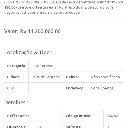
(CENTRO INDUSTRIAL DO SÚBAÉ) de Feira de Santana.
Valor do m2
R$
180,00 (cento e oitenta reais)
. PS: Preço do m2 de acordo com
negócios fechados em torno da propriedade
Valor:
R$ 14.200.000,00
Localização & Tipo
:
Categoria
Lote Terreno
Cidade
Feira de Santana
Bairro:
Não Especificado
CEP
Endereço:
Consulte-nos
Detalhes
:
Refêrencia:
Código Imóvel:
864041
Quartos(s)
0
Suítes(s)
0