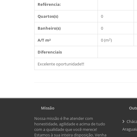
Refêrencia:
Quartos(s)
0
Banheiro(s)
0
2
A/T m²
0 (m
)
Diferenciais
Excelente oportunidade!!!
Missão
Outr
Nossa missão é lhe atender com
Cháca
honestidade, agilidade e acima de tudo
Araguai
com a qualidade que você merece!
Estamos à sua inteira disposição. Venha