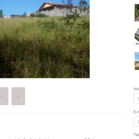
No
‹
›
E-
Te