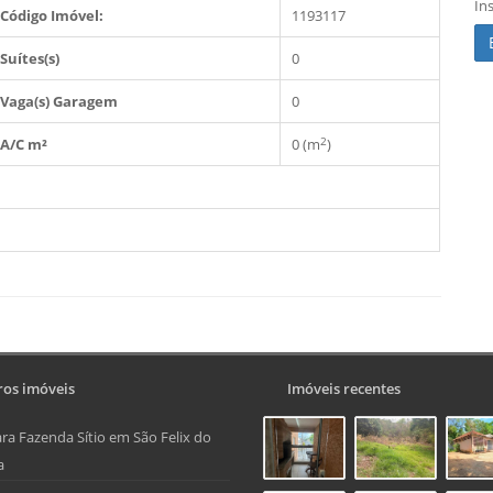
In
Código Imóvel:
1193117
Suítes(s)
0
Vaga(s) Garagem
0
2
A/C m²
0 (m
)
os imóveis
Imóveis recentes
ra Fazenda Sítio em São Felix do
a