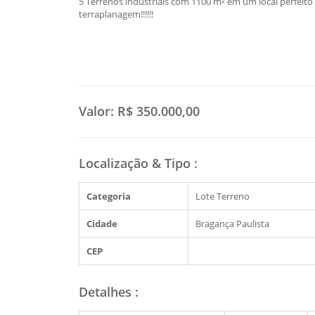
5 Terrenos industriais com 1100 m² em um local perfeito
terraplanagem!!!!!!
Valor:
R$ 350.000,00
Localização & Tipo
:
Categoria
Lote Terreno
Cidade
Bragança Paulista
CEP
Detalhes
: