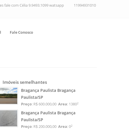
ções fale com Célia 9.9493.1099 watsapp
11994931010
l
Fale Conosco
Imóveis semelhantes
Bragança Paulista Bragança
Paulista/SP
2
Preço
: R$ 600.000,00
Area
: 1380
Bragança Paulista Bragança
Paulista/SP
2
Preço
: R$ 200.000,00
Area
: 0