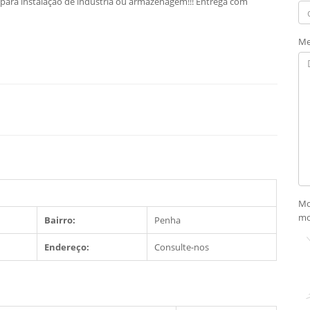
 para instalação de industria ou armazenagem!!! Entrega com
Me
Mo
mo
Bairro:
Penha
Endereço:
Consulte-nos