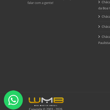
Cháca
falar com a gente!
da Boa 
Cháca
Cháca
Cháca
Paulista
Copyright © 2003 - 2026