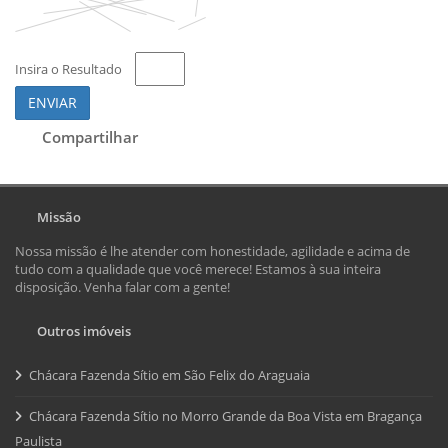
Insira o Resultado
ENVIAR
Compartilhar
Missão
Nossa missão é lhe atender com honestidade, agilidade e acima de
tudo com a qualidade que você merece! Estamos à sua inteira
disposição. Venha falar com a gente!
Outros imóveis
Chácara Fazenda Sítio em São Felix do Araguaia
Chácara Fazenda Sítio no Morro Grande da Boa Vista em Bragança
Paulista