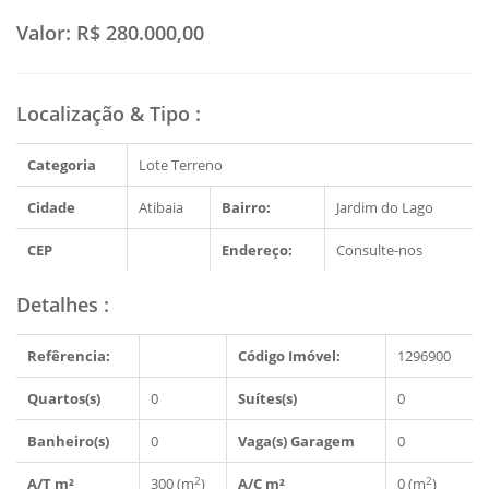
Valor:
R$ 280.000,00
Localização & Tipo
:
Categoria
Lote Terreno
Cidade
Atibaia
Bairro:
Jardim do Lago
CEP
Endereço:
Consulte-nos
Detalhes
:
Refêrencia:
Código Imóvel:
1296900
Quartos(s)
0
Suítes(s)
0
Banheiro(s)
0
Vaga(s) Garagem
0
2
2
A/T m²
300 (m
)
A/C m²
0 (m
)