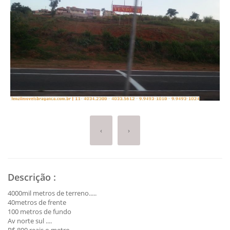
‹
›
Descrição
:
4000mil metros de terreno.....
40metros de frente
100 metros de fundo
Av norte sul ....