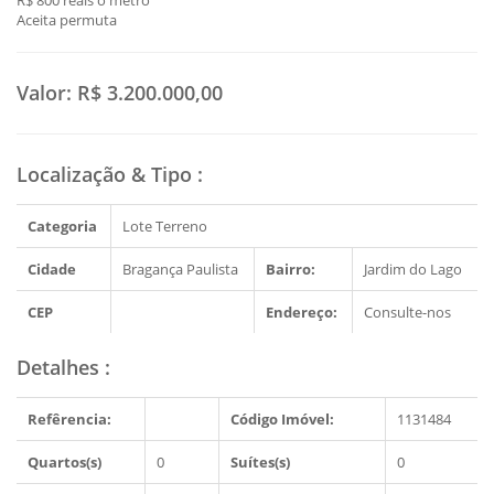
R$ 800 reais o metro
Aceita permuta
Valor:
R$ 3.200.000,00
Localização & Tipo
:
Categoria
Lote Terreno
Cidade
Bragança Paulista
Bairro:
Jardim do Lago
CEP
Endereço:
Consulte-nos
Detalhes
:
Refêrencia:
Código Imóvel:
1131484
Quartos(s)
0
Suítes(s)
0