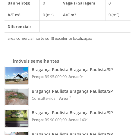
Banheiro(s)
0
Vaga(s) Garagem
0
2
2
A/T m²
0 (m
)
A/C m²
0 (m
)
Diferenciais
area comercial norte sul !!! excelente localização
Imóveis semelhantes
Bragança Paulista Bragança Paulista/SP
2
Preço
: R$ 95.000,00
Area
: 0
Bragança Paulista Bragança Paulista/SP
2
Consulte-nos:
Area
:
Bragança Paulista Bragança Paulista/SP
2
Preço
: R$ 90.000,00
Area
: 140
Bragança Paulista Bragança Paulista/SP