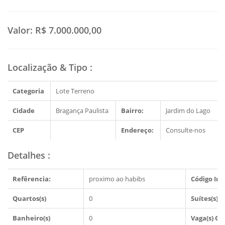
Valor:
R$ 7.000.000,00
Localização & Tipo
:
Categoria
Lote Terreno
Cidade
Bragança Paulista
Bairro:
Jardim do Lago
CEP
Endereço:
Consulte-nos
Detalhes
:
Refêrencia:
proximo ao habibs
Código Imó
Quartos(s)
0
Suítes(s)
Banheiro(s)
0
Vaga(s) G