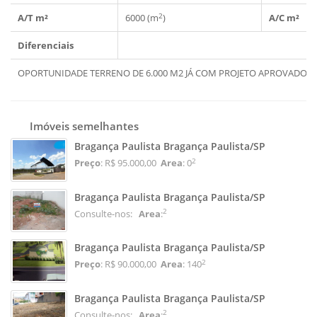
2
A/T m²
6000 (m
)
A/C m²
Diferenciais
OPORTUNIDADE TERRENO DE 6.000 M2 JÁ COM PROJETO APROVADO DE 1
Imóveis semelhantes
Bragança Paulista Bragança Paulista/SP
2
Preço
: R$ 95.000,00
Area
: 0
Bragança Paulista Bragança Paulista/SP
2
Consulte-nos:
Area
:
Bragança Paulista Bragança Paulista/SP
2
Preço
: R$ 90.000,00
Area
: 140
Bragança Paulista Bragança Paulista/SP
2
Consulte-nos:
Area
: