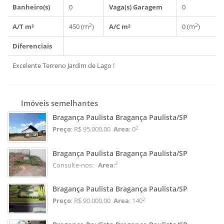
Banheiro(s)
0
Vaga(s) Garagem
0
2
2
A/T m²
450 (m
)
A/C m²
0 (m
)
Diferenciais
Excelente Terreno Jardim de Lago !
Imóveis semelhantes
Bragança Paulista Bragança Paulista/SP
2
Preço
: R$ 95.000,00
Area
: 0
Bragança Paulista Bragança Paulista/SP
2
Consulte-nos:
Area
:
Bragança Paulista Bragança Paulista/SP
2
Preço
: R$ 90.000,00
Area
: 140