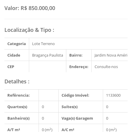
Valor:
R$ 850.000,00
Localização & Tipo
:
Categoria
Lote Terreno
Cidade
Bragança Paulista
Bairro:
Jardim Nova América
CEP
Endereço:
Consulte-nos
Detalhes
:
Refêrencia:
Código Imóvel:
1133600
Quartos(s)
0
Suítes(s)
0
Banheiro(s)
0
Vaga(s) Garagem
0
2
2
A/T m²
0 (m
)
A/C m²
0 (m
)