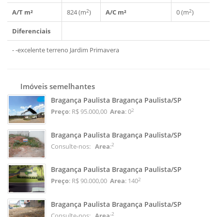
2
2
A/T m²
824 (m
)
A/C m²
0 (m
)
Diferenciais
- -excelente terreno Jardim Primavera
Imóveis semelhantes
Bragança Paulista Bragança Paulista/SP
2
Preço
: R$ 95.000,00
Area
: 0
Bragança Paulista Bragança Paulista/SP
2
Consulte-nos:
Area
:
Bragança Paulista Bragança Paulista/SP
2
Preço
: R$ 90.000,00
Area
: 140
Bragança Paulista Bragança Paulista/SP
2
Consulte-nos:
Area
: