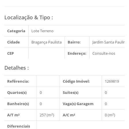
Localização & Tipo
:
Categoria
Lote Terreno
Cidade
Bragança Paulista
Bairro:
Jardim Santa Paulina
CEP
Endereço:
Consulte-nos
Detalhes
:
Refêrencia:
Código Imóvel:
1269819
Quartos(s)
0
Suítes(s)
0
Banheiro(s)
0
Vaga(s) Garagem
0
2
2
A/T m²
257 (m
)
A/C m²
0 (m
)
Diferenciais